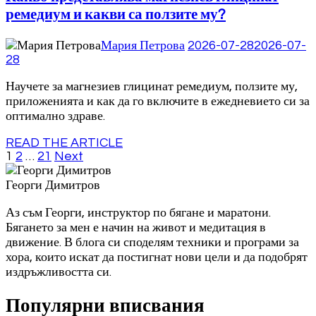
ремедиум и какви са ползите му?
Мария Петрова
2026-07-28
2026-07-
28
Научете за магнезиев глицинат ремедиум, ползите му,
приложенията и как да го включите в ежедневието си за
оптимално здраве.
READ THE ARTICLE
Page
Page
Page
1
2
…
21
Next
Разделяне
на
Георги Димитров
публикациите
Аз съм Георги, инструктор по бягане и маратони.
на
Бягането за мен е начин на живот и медитация в
движение. В блога си споделям техники и програми за
страници
хора, които искат да постигнат нови цели и да подобрят
издръжливостта си.
Популярни вписвания