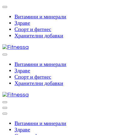
Skip
to
content
Витамини и минерали
(Press
Здраве
Enter)
Спорт и фитнес
Хранителни добавки
Fitnessa
Витамини и минерали
Здраве
Спорт и фитнес
Хранителни добавки
Fitnessa
Витамини и минерали
Здраве