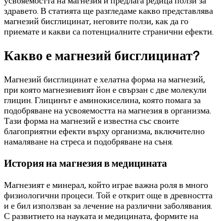
усвояемостта на магнезия и предлага редица ползи за
здравето. В статията ще разгледаме какво представлява
магнезий бисглицинат, неговите ползи, как да го
приемате и какви са потенциалните странични ефекти.
Какво е магнезий бисглицинат?
Магнезий бисглицинат е хелатна форма на магнезий,
при която магнезиевият йон е свързан с две молекули
глицин. Глицинът е аминокиселина, която помага за
подобряване на усвояемостта на магнезия в организма.
Тази форма на магнезий е известна със своите
благоприятни ефекти върху организма, включително
намаляване на стреса и подобряване на съня.
История на магнезия в медицината
Магнезият е минерал, който играе важна роля в много
физиологични процеси. Той е открит още в древността
и е бил използван за лечение на различни заболявания.
С развитието на науката и медицината, формите на