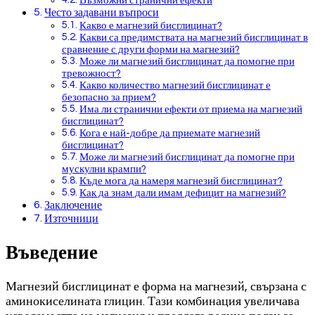
Възможни странични ефекти
Често задавани въпроси
Какво е магнезий бисглицинат?
Какви са предимствата на магнезий бисглицинат в
сравнение с други форми на магнезий?
Може ли магнезий бисглицинат да помогне при
тревожност?
Какво количество магнезий бисглицинат е
безопасно за прием?
Има ли странични ефекти от приема на магнезий
бисглицинат?
Кога е най-добре да приемате магнезий
бисглицинат?
Може ли магнезий бисглицинат да помогне при
мускулни крампи?
Къде мога да намеря магнезий бисглицинат?
Как да знам дали имам дефицит на магнезий?
Заключение
Източници
Въведение
Магнезий бисглицинат е форма на магнезий, свързана с
аминокиселината глицин. Тази комбинация увеличава