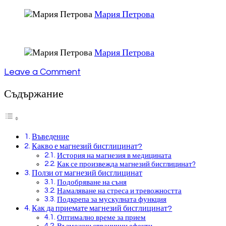
Мария Петрова
Мария Петрова
on
Leave a Comment
Всичко,
което
Съдържание
трябва
да
знаете
за
Въведение
магнезий
Какво е магнезий бисглицинат?
бисглицинат
История на магнезия в медицината
Как се произвежда магнезий бисглицинат?
Ползи от магнезий бисглицинат
Подобряване на съня
Намаляване на стреса и тревожността
Подкрепа за мускулната функция
Как да приемате магнезий бисглицинат?
Оптимално време за прием